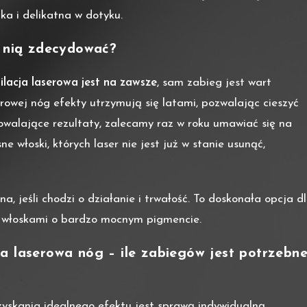
ka i delikatna w dotyku.
a nią zdecydować?
ilacja laserowa jest na zawsze
, sam zabieg jest wart
rowej nóg efekty utrzymują się latami, pozwalając cieszyć
owalające rezultaty, zalecamy raz w roku umawiać się na
e włoski, których laser nie jest już w stanie usunąć,
, jeśli chodzi o działanie i trwałość. To doskonała opcja d
 z włoskami o bardzo mocnym pigmencie.
a laserowa nóg – ile zabiegów jest potrzebne
yskania idealnego efektu jest sprawą indywidualną,