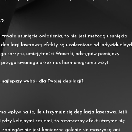
e?
trwałe usunięcie owłosienia, to nie jest metodą usunięcia
u
depilacji laserowej efekty
są uzależnione od indywidualnyc
anego sprzętu, umiejętności Waxerki, odstępów pomiędzy
ia przygotowanego przez nas harmonogramu wizyt.
jlepszy wybór dla Twojej depilacji?
ma wpływ na to,
ile utrzymuje się depilacja laserowa
. Jeśli
dzy kolejnymi sesjami, to ostateczny efekt utrzyma się
ji zabiegów nie jest konieczne golenie się maszynką ani