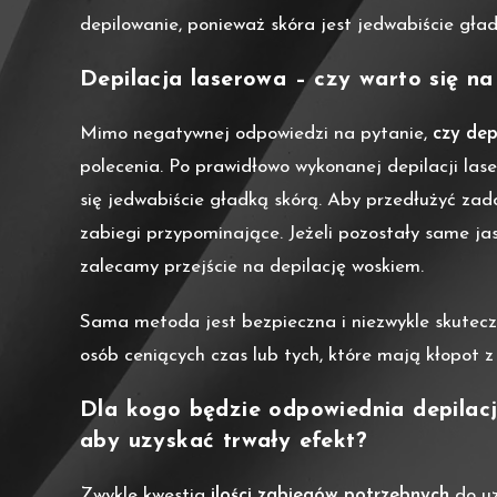
depilowanie, ponieważ skóra jest jedwabiście gład
Depilacja laserowa – czy warto się n
Mimo negatywnej odpowiedzi na pytanie,
czy dep
polecenia. Po prawidłowo wykonanej depilacji lase
się jedwabiście gładką skórą. Aby przedłużyć zad
zabiegi przypominające. Jeżeli pozostały same jasn
zalecamy przejście na depilację woskiem.
Sama metoda jest bezpieczna i niezwykle skuteczna
osób ceniących czas lub tych, które mają kłopot
Dla kogo będzie odpowiednia depilacj
aby uzyskać trwały efekt?
Zwykle kwestia
ilości zabiegów potrzebnych
do uz