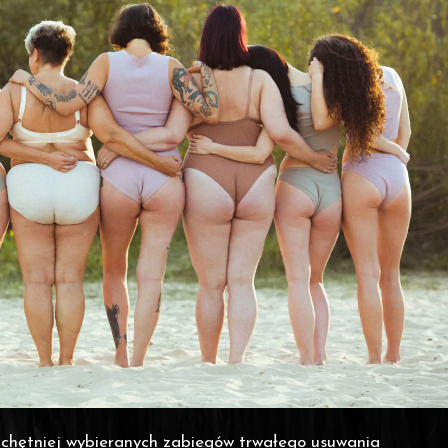
jchętniej wybieranych zabiegów trwałego usuwania