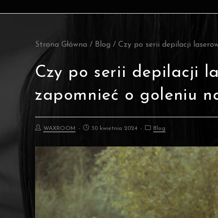
Strona Główna
/
Blog
/
Czy po serii depilacji lase
Czy po serii depilacji 
zapomnieć o goleniu na
WAXROOM
30 kwietnia 2024
Blog