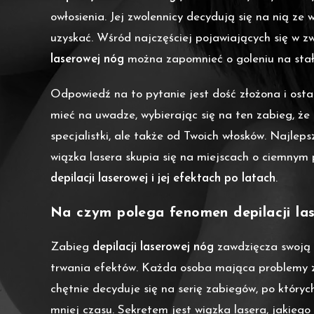
owłosienia. Jej zwolennicy decydują się na nią ze 
uzyskać. Wśród najczęściej pojawiających się w zw
laserowej nóg
można zapomnieć o goleniu na sta
Odpowiedź na to pytanie jest dość złożona i ost
mieć na uwadze, wybierając się na ten zabieg, że
specjalistki, ale także od Twoich włosków. Najlep
wiązka lasera skupia się na miejscach o ciemnym 
depilacji laserowej i jej efektach po latach
.
Na czym polega fenomen depilacji la
Zabieg
depilacji laserowej nóg
zawdzięcza swoją 
trwania efektów. Każda osoba mająca problemy z 
chętnie decyduje się na serię zabiegów, po któr
mniej czasu. Sekretem jest wiązka lasera, jakieg