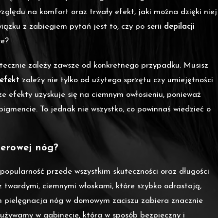
względu na komfort oraz trwały efekt, jaki można dzięki niej
iązku z zabiegiem pytań jest to, czy po serii
depilacji
łe?
atecznie zależy zawsze od konkretnego przypadku. Musisz
efekt
zależy nie tylko od użytego sprzętu czy umiejętności
sze efekty uzyskuje się na ciemnym owłosieniu, ponieważ
pigmencie. To jednak nie wszystko, co powinnaś wiedzieć o
serowej nóg?
popularność przede wszystkim skuteczności oraz długości
twardymi, ciemnymi włoskami, które szybko odrastają,
ych pielęgnacja nóg w domowym zaciszu zabiera znacznie
o używamy w gabinecie, która w sposób bezpieczny i