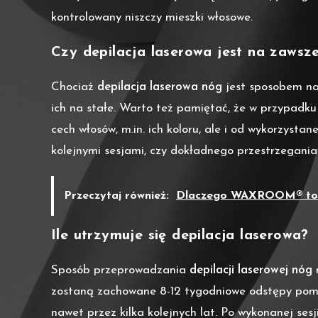
kontrolowany niszczy mieszki włosowe.
Czy depilacja laserowa jest na zawsz
Chociaż
depilacja laserowa nóg
jest sposobem na 
ich na stałe. Warto też pamiętać, że w przypadk
cech włosów, m.in. ich koloru, ale i od wykorzyst
kolejnymi sesjami, czy dokładnego przestrzegan
Przeczytaj również:
Dlaczego WAXROOM® to na
Ile utrzymuje się depilacja laserowa?
Sposób przeprowadzania
depilacji laserowej nóg
zostaną zachowane 8-12 tygodniowe odstępy pomię
nawet przez kilka kolejnych lat. Po wykonanej ses