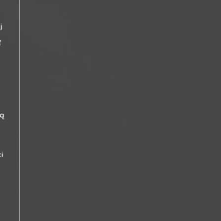
j
ę
ną
i