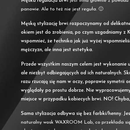
Męska regulacja brwi
jest inna głównie z powodu 
panowie. Ale to też nie jest reguła. 🙂
Męską stylizację brwi rozpoczynamy od delikatne
okiem jest do zrobienia, po czym uzgadniamy z K
wspomnieć, że technika jak już wyżej wspomnieliś
mężczyzn, ale inna jest estetyka.
Przede wszystkim naszym celem jest wykonanie u
ale niezbyt odbiegających od ich naturalnych. S
razu rzucają się nam w oczy, poprawie symetrii o
wyglądały po prostu dobrze. Nie wypracowujemy t
miejsce w przypadku kobiecych brwi. NO! Chyba,
Sama stylizacja odbywa się bez farbki/henny. Jes
naturalny wosk WAXROOM Lab, co przekłada się n