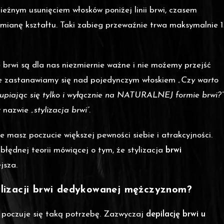
ieżnym usunięciem włosków poniżej linii brwi, czasem
mianę kształtu. Taki zabieg przeważnie trwa maksymalnie 1
 brwi są dla nas niezmiernie ważne i nie możemy przejść
sze zastanawiamy się nad pojedynczym włoskiem
„Czy warto
skupiając się tylko i wyłącznie na NATURALNEJ formie brwi?”
y nazwie
„stylizacja brwi”
.
 masz poczucie większej pewności siebie i atrakcyjności.
łędnej teorii mówiącej o tym, że stylizacja
brwi
jsza.
tylizacji brwi dedykowanej mężczyznom?
oczuje się taką potrzebę. Zazwyczaj
depilację brwi u