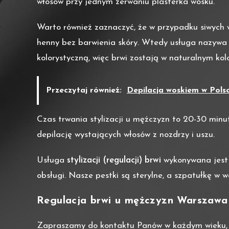
włosów przy jednym zerwaniu plasterka wosku.
Warto również zaznaczyć, że w przypadku siwych w
henny bez barwienia skóry. Wtedy usługa nazywa 
kolorystyczną, więc brwi zostają w naturalnym k
Przeczytaj również:
Depilacja woskiem w Polsc
Czas trwania stylizacji u mężczyzn to 20-30 mi
depilację wystających włosów z nozdrzy i uszu.
Usługa
stylizacji (regulacji) brwi
wykonywana jest 
obsługi. Nasze pestki są sterylne, a szpatułkę 
Regulacja brwi u mężczyzn Warszawa
Zapraszamy do kontaktu Panów w każdym wieku, kt