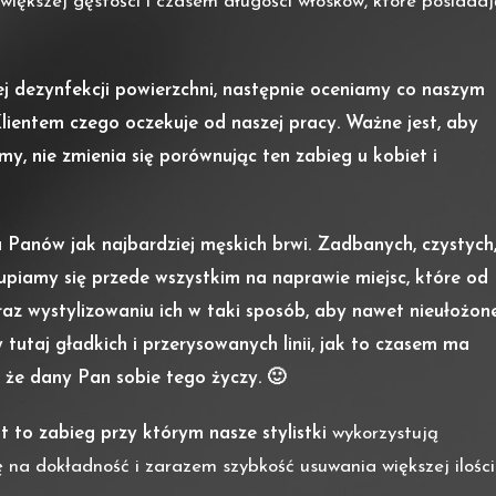
większej gęstości i czasem długości włosków, które posiada
j dezynfekcji powierzchni, następnie oceniamy co naszym
lientem czego oczekuje od naszej pracy. Ważne jest, aby
my, nie zmienia się porównując ten zabieg u kobiet i
 Panów jak najbardziej męskich brwi. Zadbanych, czystych
kupiamy się przede wszystkim na naprawie miejsc, które od
raz wystylizowaniu ich w taki sposób, aby nawet nieułożon
utaj gładkich i przerysowanych linii, jak to czasem ma
 że dany Pan sobie tego życzy. 🙂
t to zabieg przy którym nasze stylistki
wykorzystują
a dokładność i zarazem szybkość usuwania większej ilości