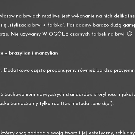
łosów na brwiach możliwe jest wykonanie na nich delikatne
się „stylizacja brwi + farbka”. Posiadamy bardzo dużą gam
olorze. Nie używamy W OGÓLE czarnych farbek na brwi. 🙂
e – brazylian i manzylian
nut. Dodatkowo często proponujemy również bardzo przyjem
z zachowaniem najwyższych standardów sterylności i jakośc
w wosku zamaczamy tylko raz (tzw.metoda
„one dip”
).
órzy chcą zadbać o swoją twarz i jej estetyczny, schludny