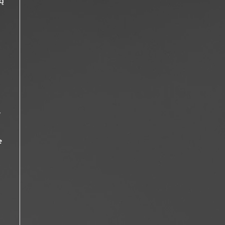
ją
,
e