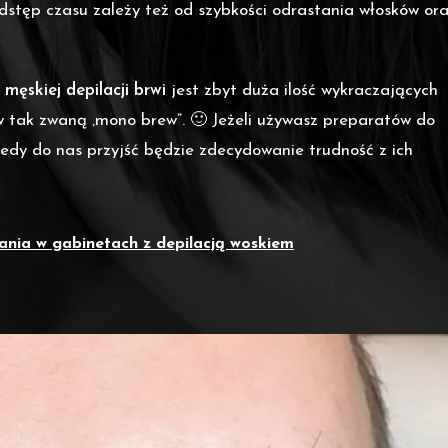
stęp czasu zależy też od szybkości odrastania włosków or
ę
męskiej depilacji brwi
jest zbyt duża ilość wykraczających
 w tak zwaną ‚mono brew”. 🙂 Jeżeli używasz preparatów do
iedy do nas przyjść będzie zdecydowanie trudność z ich
ania w gabinetach z depilacją woskiem