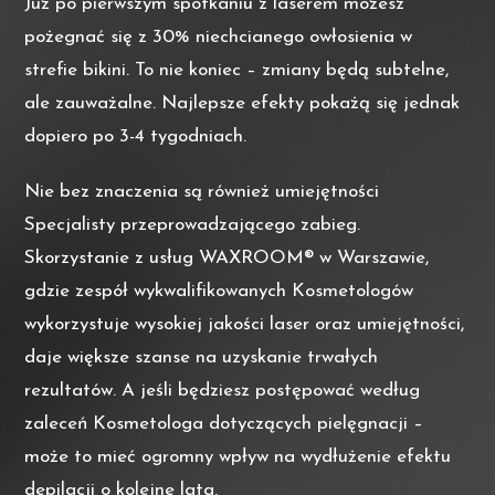
Już po pierwszym spotkaniu z laserem możesz
pożegnać się z 30% niechcianego owłosienia w
strefie bikini. To nie koniec – zmiany będą subtelne,
ale zauważalne. Najlepsze efekty pokażą się jednak
dopiero po 3-4 tygodniach.
Nie bez znaczenia są również umiejętności
Specjalisty przeprowadzającego zabieg.
Skorzystanie z usług WAXROOM® w Warszawie,
gdzie zespół wykwalifikowanych Kosmetologów
wykorzystuje wysokiej jakości laser oraz umiejętności,
daje większe szanse na uzyskanie trwałych
rezultatów. A jeśli będziesz postępować według
zaleceń Kosmetologa dotyczących pielęgnacji –
może to mieć ogromny wpływ na wydłużenie efektu
depilacji o kolejne lata.