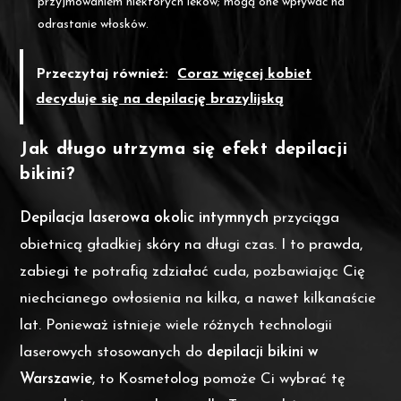
przyjmowaniem niektórych leków; mogą one wpływać na
odrastanie włosków.
Przeczytaj również:
Coraz więcej kobiet
decyduje się na depilację brazylijską
Jak długo utrzyma się efekt depilacji
bikini?
Depilacja laserowa okolic intymnych
przyciąga
obietnicą gładkiej skóry na długi czas. I to prawda,
zabiegi te potrafią zdziałać cuda, pozbawiając Cię
niechcianego owłosienia na kilka, a nawet kilkanaście
lat. Ponieważ istnieje wiele różnych technologii
laserowych stosowanych do
depilacji bikini w
Warszawie
, to Kosmetolog pomoże Ci wybrać tę